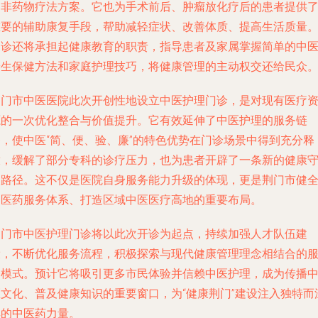
的非药物疗法方案。它也为手术前后、肿瘤放化疗后的患者提供
重要的辅助康复手段，帮助减轻症状、改善体质、提高生活质量
门诊还将承担起健康教育的职责，指导患者及家属掌握简单的中
养生保健方法和家庭护理技巧，将健康管理的主动权交还给民众
荆门市中医医院此次开创性地设立中医护理门诊，是对现有医疗
源的一次优化整合与价值提升。它有效延伸了中医护理的服务链
条，使中医“简、便、验、廉”的特色优势在门诊场景中得到充分释
放，缓解了部分专科的诊疗压力，也为患者开辟了一条新的健康
护路径。这不仅是医院自身服务能力升级的体现，更是荆门市健
中医药服务体系、打造区域中医医疗高地的重要布局。
荆门市中医护理门诊将以此次开诊为起点，持续加强人才队伍建
设，不断优化服务流程，积极探索与现代健康管理理念相结合的
务模式。预计它将吸引更多市民体验并信赖中医护理，成为传播
医文化、普及健康知识的重要窗口，为“健康荆门”建设注入独特而
厚的中医药力量。