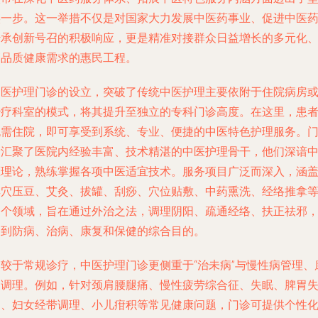
实一步。这一举措不仅是对国家大力发展中医药事业、促进中医
传承创新号召的积极响应，更是精准对接群众日益增长的多元化
高品质健康需求的惠民工程。
中医护理门诊的设立，突破了传统中医护理主要依附于住院病房
治疗科室的模式，将其提升至独立的专科门诊高度。在这里，患
无需住院，即可享受到系统、专业、便捷的中医特色护理服务。
诊汇聚了医院内经验丰富、技术精湛的中医护理骨干，他们深谙
医理论，熟练掌握各项中医适宜技术。服务项目广泛而深入，涵
耳穴压豆、艾灸、拔罐、刮痧、穴位贴敷、中药熏洗、经络推拿
多个领域，旨在通过外治之法，调理阴阳、疏通经络、扶正祛邪
达到防病、治病、康复和保健的综合目的。
相较于常规诊疗，中医护理门诊更侧重于“治未病”与慢性病管理、
复调理。例如，针对颈肩腰腿痛、慢性疲劳综合征、失眠、脾胃
调、妇女经带调理、小儿疳积等常见健康问题，门诊可提供个性