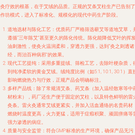
艾灸疗效的根基，在于艾绒的品质。正规的艾条艾柱生产已告别
小作坊模式，进入了标准化、规模化的现代中药生产阶段。
道地选材与陈化工艺
：优质药厂严格筛选蕲艾等道地艾草，
遵循“三年陈艾”甚至更久的陈化传统。陈化能降低艾叶的挥
油刺激性，使灸火温润柔和，穿透力更强，达到“灸之则透诸
经，而治百种病邪”的效果。
现代工艺提纯
：采用多重提绒、筛检工艺，去除叶梗杂质，
到纯净柔软的黄金艾绒。绒纯度比例（如5:1, 10:1, 30:1）直
影响燃烧热力与疗效，正规产品会明确标注。
多样产品线
：除了常规清艾条、药艾条（加入温经散寒等中
材粉末），药厂还生产便于固定的艾柱，以及特色鲜明的
雷
灸
条。雷火灸通常艾绒更紧实，并加入活血通络的名贵药材
燃烧时温度更高，火力更猛，适用于症瘕积聚、顽固痹痛等
强力渗透的病症。
质量与安全监管
：符合GMP标准的生产环境，确保产品无污