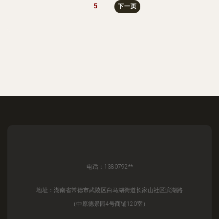
5
下一页
电话：1380792**
地址：湖南省常德市武陵区白马湖街道长家山社区滨湖路
（中原德景园4号商铺120室）