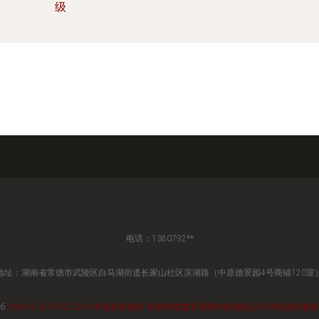
级
电话：1380792**
地址：湖南省常德市武陵区白马湖街道长家山社区滨湖路（中原德景园4号商铺120室
26
WWW.DJKDFXC.COM
中医诊所服务
常德市德繁玄草阁中医有限公司
中医诊所服