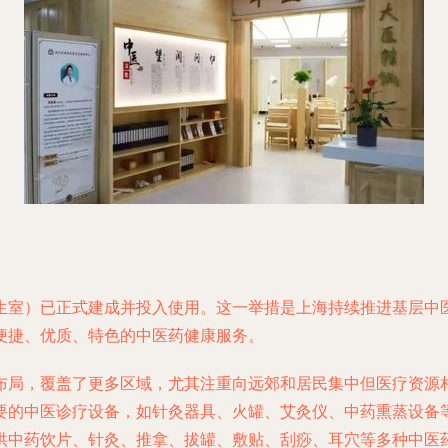
室）已正式建成并投入使用。这一举措是上海持续推进基层中医
便捷、优质、特色的中医药健康服务。
布局，覆盖了更多区域，尤其注重向远郊和居民集中但医疗资源
要的中医诊疗设备，如针灸器具、火罐、艾灸仪、中药熏蒸设备
供中药饮片、针灸、推拿、拔罐、敷贴、刮痧、耳穴等多种中医